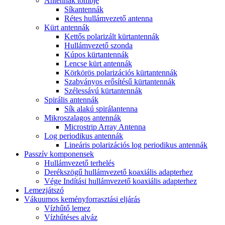
Antennák tömbje
Síkantennák
Rétes hullámvezető antenna
Kürt antennák
Kettős polarizált kürtantennák
Hullámvezető szonda
Kúpos kürtantennák
Lencse kürt antennák
Körkörös polarizációs kürtantennák
Szabványos erősítésű kürtantennák
Szélessávú kürtantennák
Spirális antennák
Sík alakú spirálantenna
Mikroszalagos antennák
Microstrip Array Antenna
Log periodikus antennák
Lineáris polarizációs log periodikus antennák
Passzív komponensek
Hullámvezető terhelés
Derékszögű hullámvezető koaxiális adapterhez
Vége Indítási hullámvezető koaxiális adapterhez
Lemezjátszó
Vákuumos keményforrasztási eljárás
Vízhűtő lemez
Vízhűtéses alváz