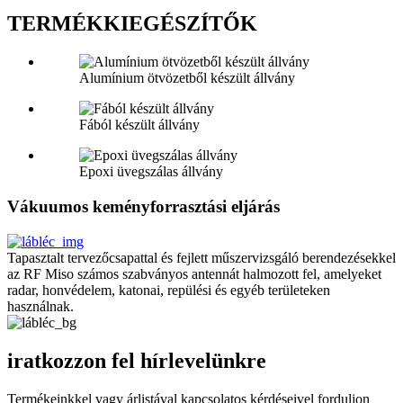
TERMÉKKIEGÉSZÍTŐK
Alumínium ötvözetből készült állvány
Fából készült állvány
Epoxi üvegszálas állvány
Vákuumos keményforrasztási eljárás
Tapasztalt tervezőcsapattal és fejlett műszervizsgáló berendezésekkel
az RF Miso számos szabványos antennát halmozott fel, amelyeket
radar, honvédelem, katonai, repülési és egyéb területeken
használnak.
iratkozzon fel hírlevelünkre
Termékeinkkel vagy árlistával kapcsolatos kérdéseivel forduljon