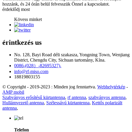
hozzánk, és 24 órán belül felvesszük Önnel a kapcsolatot.
érdeklődj most
Kövess minket
érintkezés
us
No. 128, Bayi Road déli szakasza, Yongning Town, Wenjiang
District, Chengdu City, Sichuan tartomány, Kína.
0086-(028）-82695327).
info@rf-miso.com
18819803155
© Copyright - 2019-2023 : Minden jog fenntartva.
Webhelytérkép
-
AMP mobil
Szabványos erősítésű kürtantenna
,
rf antenna
,
szabványos antenna
,
Hullámvezető antenna
,
Szélessávú kürtantenna
,
Kettős polarizált
antenna
,
Telefon