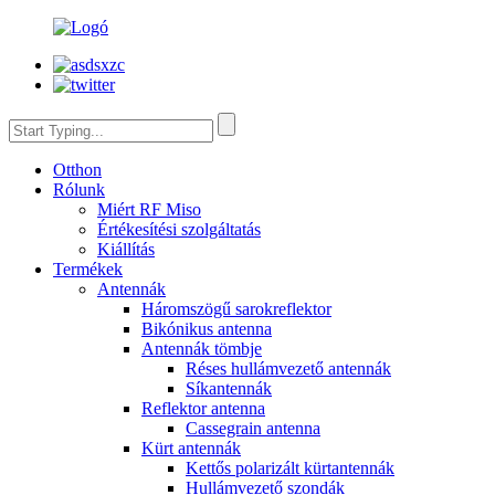
Otthon
Rólunk
Miért RF Miso
Értékesítési szolgáltatás
Kiállítás
Termékek
Antennák
Háromszögű sarokreflektor
Bikónikus antenna
Antennák tömbje
Réses hullámvezető antennák
Síkantennák
Reflektor antenna
Cassegrain antenna
Kürt antennák
Kettős polarizált kürtantennák
Hullámvezető szondák