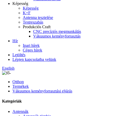
Képesség
Képesség
K+F
Antenna tesztelése
Testreszabás
Produkciós Craft
CNC precíziós megmunkálás
Vákuumos keményforrasztás
Hír
Ipari hírek
Céges hírek
Letöltés
Lépjen kapcsolatba velünk
English
Otthon
Termékek
Vákuumos keményforrasztási eljárás
Kategóriák
Antennák