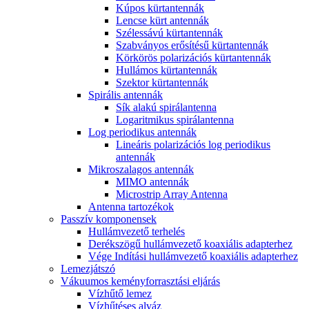
Kúpos kürtantennák
Lencse kürt antennák
Szélessávú kürtantennák
Szabványos erősítésű kürtantennák
Körkörös polarizációs kürtantennák
Hullámos kürtantennák
Szektor kürtantennák
Spirális antennák
Sík alakú spirálantenna
Logaritmikus spirálantenna
Log periodikus antennák
Lineáris polarizációs log periodikus
antennák
Mikroszalagos antennák
MIMO antennák
Microstrip Array Antenna
Antenna tartozékok
Passzív komponensek
Hullámvezető terhelés
Derékszögű hullámvezető koaxiális adapterhez
Vége Indítási hullámvezető koaxiális adapterhez
Lemezjátszó
Vákuumos keményforrasztási eljárás
Vízhűtő lemez
Vízhűtéses alváz