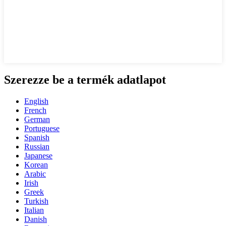
Szerezze be a termék adatlapot
English
French
German
Portuguese
Spanish
Russian
Japanese
Korean
Arabic
Irish
Greek
Turkish
Italian
Danish