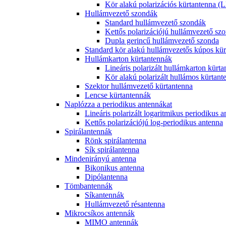
Kör alakú polarizációs kürtantenna
Hullámvezető szondák
Standard hullámvezető szondák
Kettős polarizációjú hullámvezető sz
Dupla gerincű hullámvezető szonda
Standard kör alakú hullámvezetős kúpos kür
Hullámkarton kürtantennák
Lineáris polarizált hullámkarton kürt
Kör alakú polarizált hullámos kürtant
Szektor hullámvezető kürtantenna
Lencse kürtantennák
Naplózza a periodikus antennákat
Lineáris polarizált logaritmikus periodikus 
Kettős polarizációjú log-periodikus antenna
Spirálantennák
Rönk spirálantenna
Sík spirálantenna
Mindenirányú antenna
Bikonikus antenna
Dipólantenna
Tömbantennák
Síkantennák
Hullámvezető résantenna
Mikrocsíkos antennák
MIMO antennák