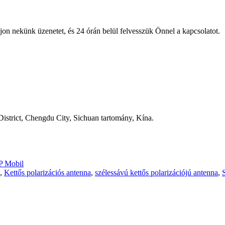
jon nekünk üzenetet, és 24 órán belül felvesszük Önnel a kapcsolatot.
strict, Chengdu City, Sichuan tartomány, Kína.
 Mobil
,
Kettős polarizációs antenna
,
szélessávú kettős polarizációjú antenna
,