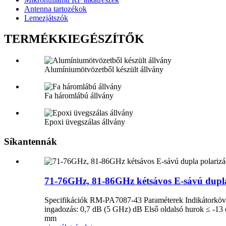
Antenna tartozékok
Lemezjátszók
TERMÉKKIEGÉSZÍTŐK
Alumíniumötvözetből készült állvány
Fa háromlábú állvány
Epoxi üvegszálas állvány
Síkantennák
71-76GHz, 81-86GHz kétsávos E-sávú dupl
Specifikációk RM-PA7087-43 Paraméterek Indikátorkövet
ingadozás: 0,7 dB (5 GHz) dB Első oldalsó hurok ≤ 
mm