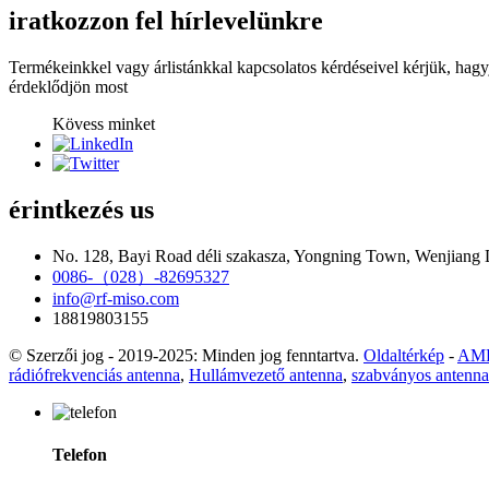
iratkozzon fel hírlevelünkre
Termékeinkkel vagy árlistánkkal kapcsolatos kérdéseivel kérjük, hagy
érdeklődjön most
Kövess minket
érintkezés
us
No. 128, Bayi Road déli szakasza, Yongning Town, Wenjiang Di
0086-（028）-82695327
info@rf-miso.com
18819803155
© Szerzői jog - 2019-2025: Minden jog fenntartva.
Oldaltérkép
-
AMP
rádiófrekvenciás antenna
,
Hullámvezető antenna
,
szabványos antenna
Telefon