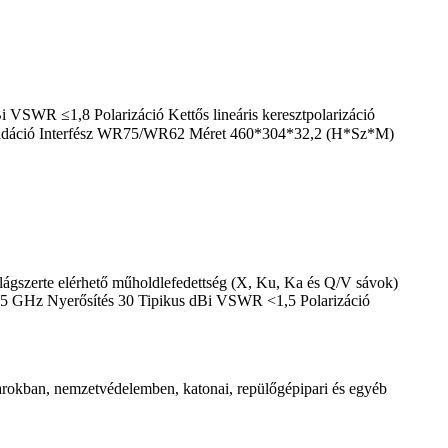
VSWR ≤1,8 Polarizáció Kettős lineáris keresztpolarizáció
ő oxidáció Interfész WR75/WR62 Méret 460*304*32,2 (H*Sz*M)
ilágszerte elérhető műholdlefedettség (X, Ku, Ka és Q/V sávok)
4,5 GHz Nyerősítés 30 Tipikus dBi VSWR <1,5 Polarizáció
darokban, nemzetvédelemben, katonai, repülőgépipari és egyéb