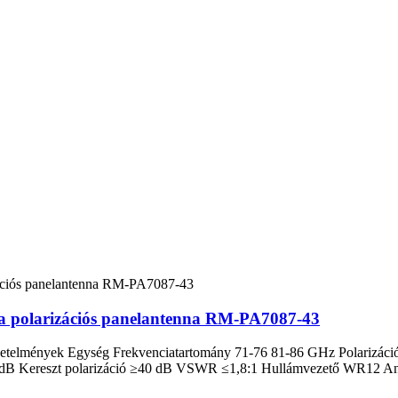
a polarizációs panelantenna RM-PA7087-43
elmények Egység Frekvenciatartomány 71-76 81-86 GHz Polarizáció füg
-13 dB Kereszt polarizáció ≥40 dB VSWR ≤1,8:1 Hullámvezető WR12