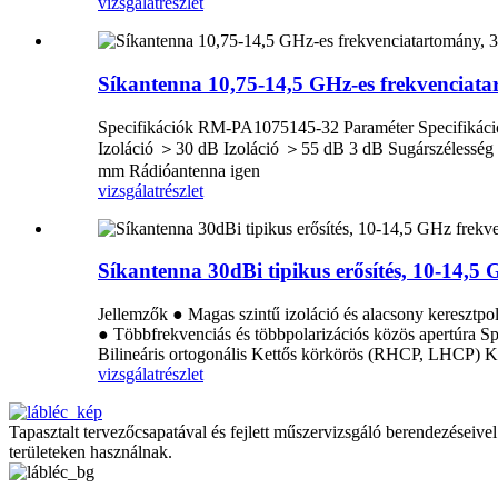
vizsgálat
részlet
Síkantenna 10,75-14,5 GHz-es frekvenciata
Specifikációk RM-PA1075145-32 Paraméter Specifikáció 
Izoláció ＞30 dB Izoláció ＞55 dB 3 dB Sugárszélesség 
mm Rádióantenna igen
vizsgálat
részlet
Síkantenna 30dBi tipikus erősítés, 10-14
Jellemzők ● Magas szintű izoláció és alacsony keresztpo
● Többfrekvenciás és többpolarizációs közös apertúra 
Bilineáris ortogonális Kettős körkörös (RHCP, LHCP) K
vizsgálat
részlet
Tapasztalt tervezőcsapatával és fejlett műszervizsgáló berendezései
területeken használnak.