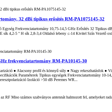
rtomány, 32 dBi tipikus erősítés RM-PA1075145-32
Egység Frekvenciatartomány 10,75-14,5 GHz Erősítés 32 Tipikus dBi 
E sík 4,2-5 ° H sík 2,8-3,4 Oldalsó lebeny ≤-14 Kivitel Szín Vezet
,5 GHz frekvenciatartomány RM-PA10145-30
larizáció ● Alacsony profil és könnyű súly ● Nagy rekeszhatásfok ● V
Specifikációk Paraméterek Tipikus egységek Frekvenciatartomány 10-1
eresztpolarizáció Izoláció >50 dB Peremes WR...
vel az RF Miso számos szabványos antennát halmozott fel, amelyeket ra