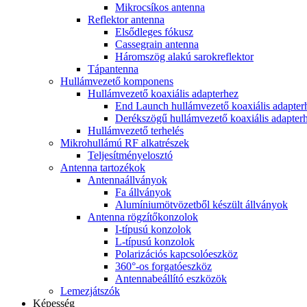
Mikrocsíkos antenna
Reflektor antenna
Elsődleges fókusz
Cassegrain antenna
Háromszög alakú sarokreflektor
Tápantenna
Hullámvezető komponens
Hullámvezető koaxiális adapterhez
End Launch hullámvezető koaxiális adapter
Derékszögű hullámvezető koaxiális adapter
Hullámvezető terhelés
Mikrohullámú RF alkatrészek
Teljesítményelosztó
Antenna tartozékok
Antennaállványok
Fa állványok
Alumíniumötvözetből készült állványok
Antenna rögzítőkonzolok
I-típusú konzolok
L-típusú konzolok
Polarizációs kapcsolóeszköz
360°-os forgatóeszköz
Antennabeállító eszközök
Lemezjátszók
Képesség