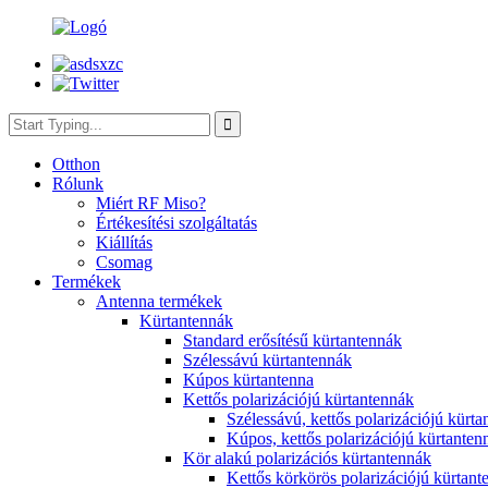
Otthon
Rólunk
Miért RF Miso?
Értékesítési szolgáltatás
Kiállítás
Csomag
Termékek
Antenna termékek
Kürtantennák
Standard erősítésű kürtantennák
Szélessávú kürtantennák
Kúpos kürtantenna
Kettős polarizációjú kürtantennák
Szélessávú, kettős polarizációjú kürta
Kúpos, kettős polarizációjú kürtanten
Kör alakú polarizációs kürtantennák
Kettős körkörös polarizációjú kürtant