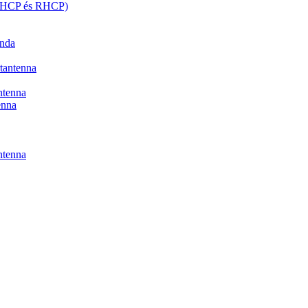
 (LHCP és RHCP)
onda
tantenna
antenna
enna
antenna