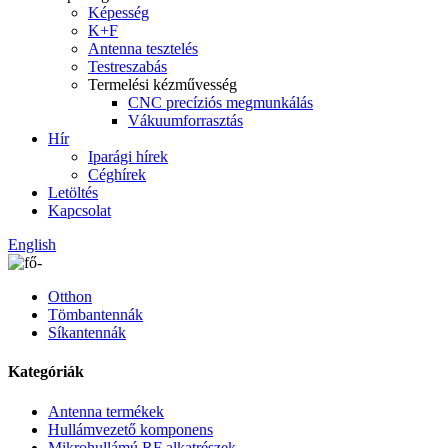
Képesség
K+F
Antenna tesztelés
Testreszabás
Termelési kézművesség
CNC precíziós megmunkálás
Vákuumforrasztás
Hír
Iparági hírek
Céghírek
Letöltés
Kapcsolat
English
Otthon
Tömbantennák
Síkantennák
Kategóriák
Antenna termékek
Hullámvezető komponens
Mikrohullámú RF alkatrészek