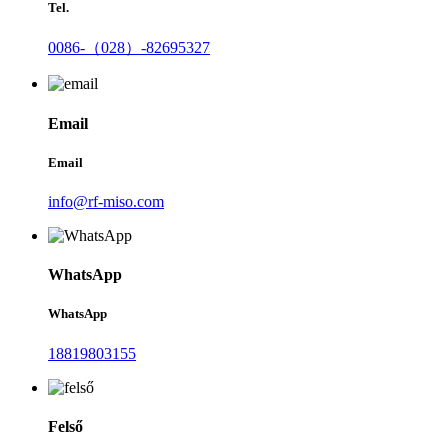
Tel.
0086-（028）-82695327
Email
Email
info@rf-miso.com
WhatsApp
WhatsApp
18819803155
Felső