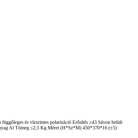
gőleges és vízszintes polarizáció Erősítés ≥43 Sávon belüli
 Anyag Al Tömeg ≤2,5 Kg Méret (H*Sz*M) 450*370*16 (±5)