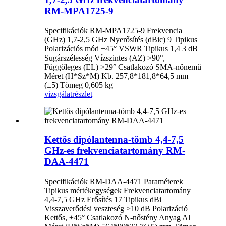
RM-MPA1725-9
Specifikációk RM-MPA1725-9 Frekvencia
(GHz) 1,7-2,5 GHz Nyerősítés (dBic) 9 Tipikus
Polarizációs mód ±45° VSWR Tipikus 1,4 3 dB
Sugárszélesség Vízszintes (AZ) >90°,
Függőleges (EL) >29° Csatlakozó SMA-nőnemű
Méret (H*Sz*M) Kb. 257,8*181,8*64,5 mm
(±5) Tömeg 0,605 kg
vizsgálat
részlet
Kettős dipólantenna-tömb 4,4-7,5
GHz-es frekvenciatartomány RM-
DAA-4471
Specifikációk RM-DAA-4471 Paraméterek
Tipikus mértékegységek Frekvenciatartomány
4,4-7,5 GHz Erősítés 17 Tipikus dBi
Visszaverődési veszteség >10 dB Polarizáció
Kettős, ±45° Csatlakozó N-nőstény Anyag Al