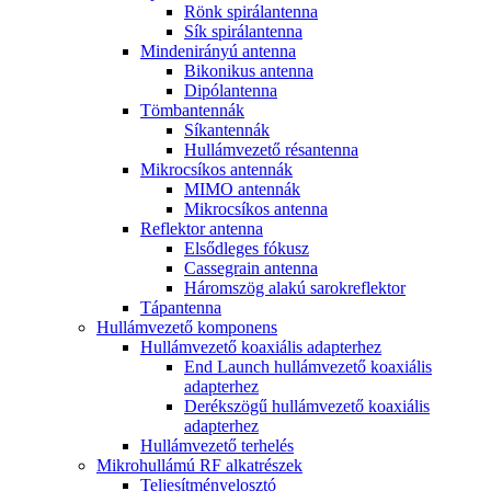
Rönk spirálantenna
Sík spirálantenna
Mindenirányú antenna
Bikonikus antenna
Dipólantenna
Tömbantennák
Síkantennák
Hullámvezető résantenna
Mikrocsíkos antennák
MIMO antennák
Mikrocsíkos antenna
Reflektor antenna
Elsődleges fókusz
Cassegrain antenna
Háromszög alakú sarokreflektor
Tápantenna
Hullámvezető komponens
Hullámvezető koaxiális adapterhez
End Launch hullámvezető koaxiális
adapterhez
Derékszögű hullámvezető koaxiális
adapterhez
Hullámvezető terhelés
Mikrohullámú RF alkatrészek
Teljesítményelosztó