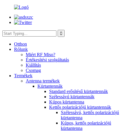
Otthon
Rólunk
Miért RF Miso?
Értékesítési szolgáltatás
Kiállítás
Csomag
Termékek
Antenna termékek
Kürtantennák
Standard erősítésű kürtantennák
Szélessávú kürtantennák
Kúpos kürtantenna
Kettős polarizációjú kürtantennák
Szélessávú, kettős polarizációjú
kürtantenna
Kúpos, kettős polarizációjú
kürtantenna