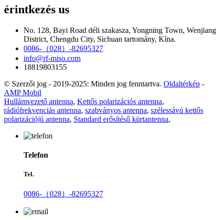
érintkezés
us
No. 128, Bayi Road déli szakasza, Yongning Town, Wenjiang
District, Chengdu City, Sichuan tartomány, Kína.
0086-（028）-82695327
info@rf-miso.com
18819803155
© Szerzői jog - 2019-2025: Minden jog fenntartva.
Oldaltérkép
-
AMP Mobil
Hullámvezető antenna
,
Kettős polarizációs antenna
,
rádiófrekvenciás antenna
,
szabványos antenna
,
szélessávú kettős
polarizációjú antenna
,
Standard erősítésű kürtantenna
,
Telefon
Tel.
0086-（028）-82695327