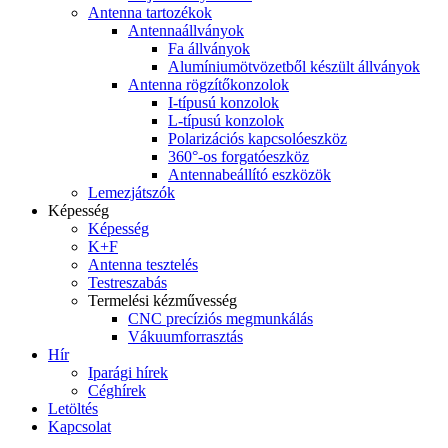
Antenna tartozékok
Antennaállványok
Fa állványok
Alumíniumötvözetből készült állványok
Antenna rögzítőkonzolok
I-típusú konzolok
L-típusú konzolok
Polarizációs kapcsolóeszköz
360°-os forgatóeszköz
Antennabeállító eszközök
Lemezjátszók
Képesség
Képesség
K+F
Antenna tesztelés
Testreszabás
Termelési kézművesség
CNC precíziós megmunkálás
Vákuumforrasztás
Hír
Iparági hírek
Céghírek
Letöltés
Kapcsolat