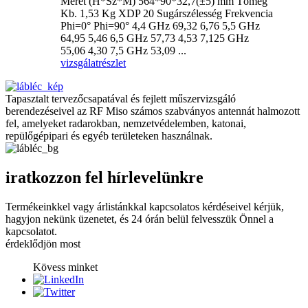
Méret (H*Sz*M) 564*90*32,7(±5) mm Tömeg
Kb. 1,53 Kg XDP 20 Sugárszélesség Frekvencia
Phi=0° Phi=90° 4,4 GHz 69,32 6,76 5,5 GHz
64,95 5,46 6,5 GHz 57,73 4,53 7,125 GHz
55,06 4,30 7,5 GHz 53,09 ...
vizsgálat
részlet
Tapasztalt tervezőcsapatával és fejlett műszervizsgáló
berendezéseivel az RF Miso számos szabványos antennát halmozott
fel, amelyeket radarokban, nemzetvédelemben, katonai,
repülőgépipari és egyéb területeken használnak.
iratkozzon fel hírlevelünkre
Termékeinkkel vagy árlistánkkal kapcsolatos kérdéseivel kérjük,
hagyjon nekünk üzenetet, és 24 órán belül felvesszük Önnel a
kapcsolatot.
érdeklődjön most
Kövess minket