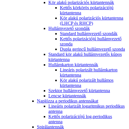
Kör alakú polarizációs kürtantennák
Kettős körkörös polarizációjú
kürtantenna
Kör alakú polarizációs kürtantenna
(LHCP és RHCP)
Hullámvezető szondák
Standard hullámvezető szondák
Kettős polarizációjú hullámvezető
szonda
Dupla gerincű hullámvezető szonda
Standard kör alakú hullámvezetős kúpos
kürtantenna
Hullámkarton kürtantennák
Lineáris polarizált hullámkarton
kürtantenna
Kör alakú polarizált hullámos
kürtantenna
Szektor hullámvezető kürtantenna
Lencse kürtantennák
Naplózza a periodikus antennákat
Lineáris polarizált logaritmikus periodikus
antenna
Kettős polarizációjú log-periodikus
antenna
Spirálantennák