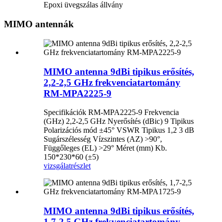
Epoxi üvegszálas állvány
MIMO antennák
MIMO antenna 9dBi tipikus erősítés,
2,2-2,5 GHz frekvenciatartomány
RM-MPA2225-9
Specifikációk RM-MPA2225-9 Frekvencia
(GHz) 2,2-2,5 GHz Nyerősítés (dBic) 9 Tipikus
Polarizációs mód ±45° VSWR Tipikus 1,2 3 dB
Sugárszélesség Vízszintes (AZ) >90°,
Függőleges (EL) >29° Méret (mm) Kb.
150*230*60 (±5)
vizsgálat
részlet
MIMO antenna 9dBi tipikus erősítés,
1,7-2,5 GHz frekvenciatartomány