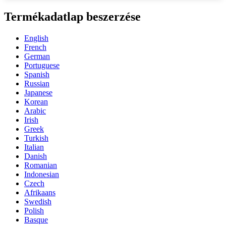
Termékadatlap beszerzése
English
French
German
Portuguese
Spanish
Russian
Japanese
Korean
Arabic
Irish
Greek
Turkish
Italian
Danish
Romanian
Indonesian
Czech
Afrikaans
Swedish
Polish
Basque