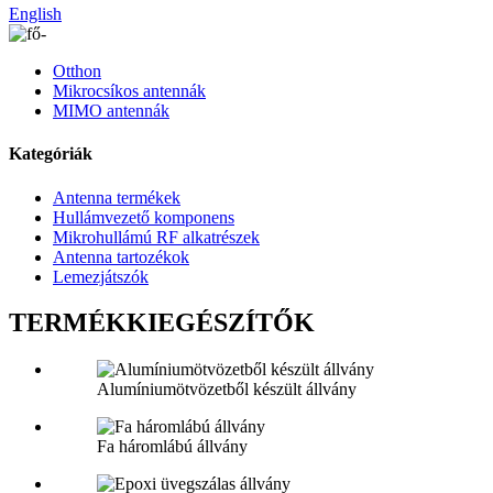
English
Otthon
Mikrocsíkos antennák
MIMO antennák
Kategóriák
Antenna termékek
Hullámvezető komponens
Mikrohullámú RF alkatrészek
Antenna tartozékok
Lemezjátszók
TERMÉKKIEGÉSZÍTŐK
Alumíniumötvözetből készült állvány
Fa háromlábú állvány